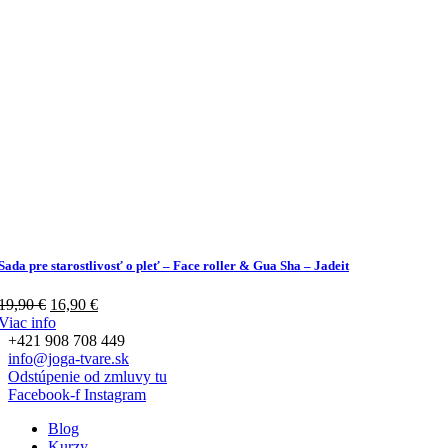
Sada pre starostlivosť o pleť – Face roller & Gua Sha – Jadeit
Pôvodná
Aktuálna
19,90
€
16,90
€
cena
cena
Viac info
bola:
je:
+421 908 708 449
19,90 €.
16,90 €.
info@joga-tvare.sk
Odstúpenie od zmluvy tu
Facebook-f
Instagram
Blog
Kurzy