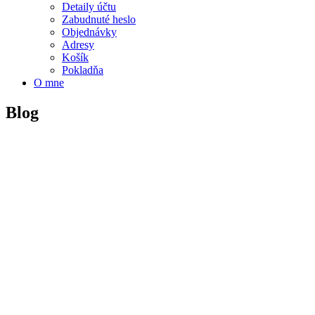
Detaily účtu
Zabudnuté heslo
Objednávky
Adresy
Košík
Pokladňa
O mne
Blog