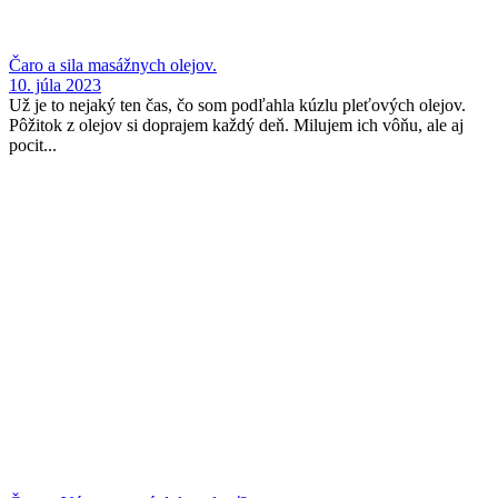
Čaro a sila masážnych olejov.
10. júla 2023
Už je to nejaký ten čas, čo som podľahla kúzlu pleťových olejov.
Pôžitok z olejov si doprajem každý deň. Milujem ich vôňu, ale aj
pocit...