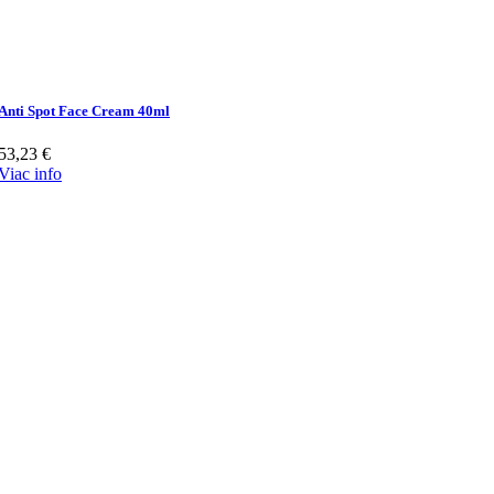
Anti Spot Face Cream 40ml
53,23
€
Viac info