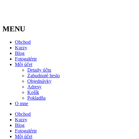
MENU
Obchod
Kurzy
Blog
Fotogalérie
Môj účet
Detaily účtu
Zabudnuté heslo
Objednávky
Adresy
Košík
Pokladňa
O mne
Obchod
Kurzy
Blog
Fotogalérie
Môj účet