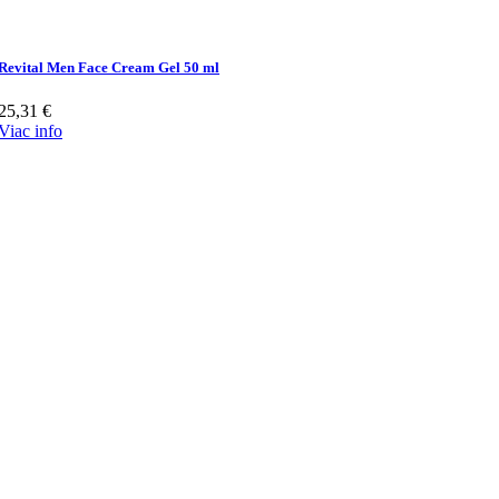
Revital Men Face Cream Gel 50 ml
25,31
€
Viac info