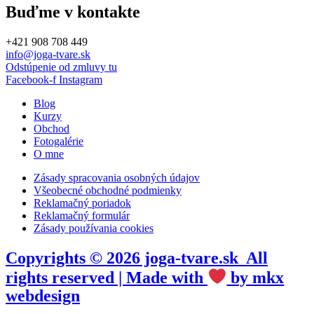
Buďme v kontakte
+421 908 708 449
info@joga-tvare.sk
Odstúpenie od zmluvy tu
Facebook-f
Instagram
Blog
Kurzy
Obchod
Fotogalérie
O mne
Zásady spracovania osobných údajov
Všeobecné obchodné podmienky
Reklamačný poriadok
Reklamačný formulár
Zásady používania cookies
Copyrights © 2026 joga-tvare.sk All
rights reserved | Made with
by mkx
webdesign