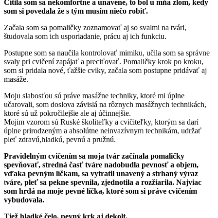
Cítila som sa nekomfortne a unavene, to bol u mňa zlom, kedy
som si povedala že s tým musím niečo robiť.
Začala som sa pomaličky zoznamovať aj so svalmi na tvári,
študovala som ich usporiadanie, prácu aj ich funkciu.
Postupne som sa naučila kontrolovať mimiku, učila som sa správne
svaly pri cvičení zapájať a preciťovať. Pomaličky krok po kroku,
som si pridala nové, ťažšie cviky, začala som postupne pridávať aj
masáže.
Moju slabosťou sú práve masážne techniky, ktoré mi úplne
učarovali, som doslova závislá na rôznych masážnych technikách,
ktoré sú už pokročilejšie ale aj účinnejšie.
Mojim vzorom sú Ruské školiteľky a cvičiteľky, ktorým sa darí
úplne prirodzeným a absolútne neinvazívnym technikám, udržať
pleť zdravú,hladkú, pevnú a pružnú.
Pravidelným cvičením sa moja tvár začínala pomaličky
spevňovať, stredná časť tváre nadobudla pevnosť a objem,
vďaka pevným líčkam, sa vytratil unavený a strhaný výraz
t
váre, pleť sa pekne spevnila, zjednotila a rozžiarila. Najviac
som hrdá na moje pevné líčka, ktoré som si práve cvičením
vybudovala.
Tiež hladké čelo, pevný krk aj dekolt.