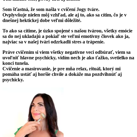
Som šťastná, že som našla v cvičení Jogy tváre.
Ovplyvňuje nielen môj vzhľad, ale aj to, ako sa cítim, čo je v
dnešnej hektickej dobe veľmi dôležité.
To ako sa cítime, je úzko spojené s našou tvárou, všetky emócie
sa do nej ukladajú a pokiaľ ste veľmi emotívny človek ako ja,
najviac sa v našej tvári odzrkadlí stres a trápenie.
Práve cvičením si viem všetky negatívne veci odbúrať, viem sa
uvoľniť hlavne psychicky, vidím nech je ako ťažko, svetielko na
konci tunela.
Cvičenie a masírovanie, je pre mňa relax, rituál, ktorý mi
pomáha ustáť aj horšie chvíle a dokáže ma pozdvihnúť aj
psychicky.