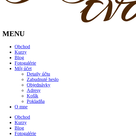
MENU
Obchod
Kurzy
Blog
Fotogalérie
Môj účet
Detaily účtu
Zabudnuté heslo
Objednávky
Adresy
Košík
Pokladňa
O mne
Obchod
Kurzy
Blog
Fotogalérie