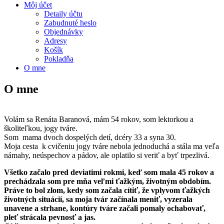
Môj účet
Detaily účtu
Zabudnuté heslo
Objednávky
Adresy
Košík
Pokladňa
O mne
O mne
Volám sa Renáta Baranová, mám 54 rokov, som lektorkou a
školiteľkou, jogy tváre.
Som mama dvoch dospelých detí, dcéry 33 a syna 30.
Moja cesta k cvičeniu jogy tváre nebola jednoduchá a stála ma veľa
námahy, neúspechov a pádov, ale oplatilo si veriť a byť trpezlivá.
Všetko začalo pred deviatimi rokmi, keď som mala 45 rokov a
prechádzala som pre mňa veľmi ťažkým, životným obdobím.
Práve to bol zlom, kedy som začala cítiť, že vplyvom ťažkých
životných situácií, sa
moja tvár začínala meniť, vyzerala
unavene a strhane, kontúry tváre začali pomaly ochabovať,
pleť strácala pevnosť a jas.