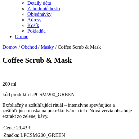
Detaily účtu
Zabudnuté heslo
Objednávky
Adresy
Košík
Pokladňa
O mne
Domov
/
Obchod
/
Masky
/ Coffee Scrub & Mask
Coffee Scrub & Mask
200 ml
kód produktu LPCSM/200_GREEN
Exfoliačný a zoštíhľujúci rituál – intenzívne spevňujúca a
zoštíhľujúca maska na pokožku tváre a tela. Nová verzia obsahuje
extrakt zo zelenej kávy.
Cena:
29,43
€
Značka:
LPCSM/200_GREEN