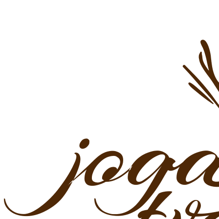
Preskočiť
na
obsah