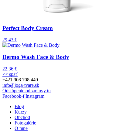
Perfect Body Cream
29,43
€
Dermo Wash Face & Body
22,36
€
<< späť
+421 908 708 449
info@joga-tvare.sk
Odstúpenie od zmluvy tu
Facebook-f
Instagram
Blog
Kurzy
Obchod
Fotogalérie
O mne