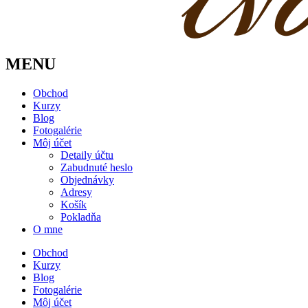
MENU
Obchod
Kurzy
Blog
Fotogalérie
Môj účet
Detaily účtu
Zabudnuté heslo
Objednávky
Adresy
Košík
Pokladňa
O mne
Obchod
Kurzy
Blog
Fotogalérie
Môj účet