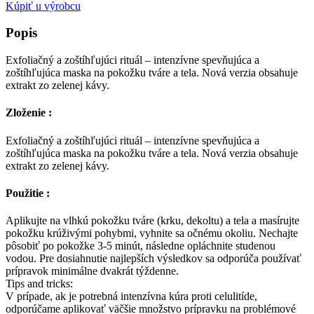
Kúpiť u výrobcu
Popis
Exfoliačný a zoštíhľujúci rituál – intenzívne spevňujúca a
zoštíhľujúca maska na pokožku tváre a tela. Nová verzia obsahuje
extrakt zo zelenej kávy.
Zloženie :
Exfoliačný a zoštíhľujúci rituál – intenzívne spevňujúca a
zoštíhľujúca maska na pokožku tváre a tela. Nová verzia obsahuje
extrakt zo zelenej kávy.
Použitie :
Aplikujte na vlhkú pokožku tváre (krku, dekoltu) a tela a masírujte
pokožku krúživými pohybmi, vyhnite sa očnému okoliu. Nechajte
pôsobiť po pokožke 3-5 minút, následne opláchnite studenou
vodou. Pre dosiahnutie najlepších výsledkov sa odporúča používať
prípravok minimálne dvakrát týždenne.
Tips and tricks:
V prípade, ak je potrebná intenzívna kúra proti celulitíde,
odporúčame aplikovať väčšie množstvo prípravku na problémové