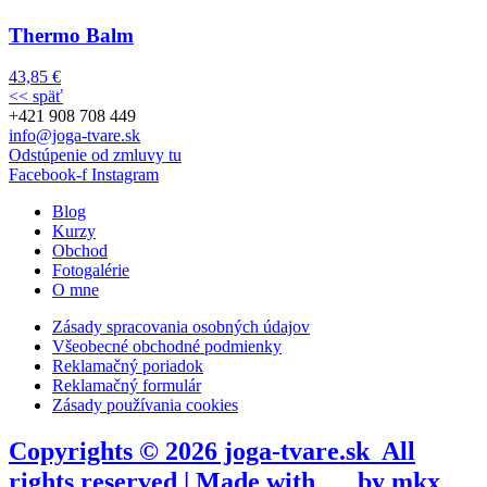
Thermo Balm
43,85
€
<< späť
+421 908 708 449
info@joga-tvare.sk
Odstúpenie od zmluvy tu
Facebook-f
Instagram
Blog
Kurzy
Obchod
Fotogalérie
O mne
Zásady spracovania osobných údajov
Všeobecné obchodné podmienky
Reklamačný poriadok
Reklamačný formulár
Zásady používania cookies
Copyrights © 2026 joga-tvare.sk All
rights reserved | Made with
by mkx