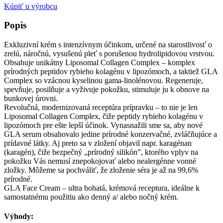
Kúpiť u výrobcu
Popis
Exkluzivní krém s intenzívnym účinkom, určené na starostlivosť o
zrelú, náročnú, vysušenú pleť s porušenou hydrolipidovou vrstvou.
Obsahuje unikátny Liposomal Collagen Complex – komplex
prírodných peptidov rybieho kolagénu v lipozómoch, a taktiež GLA
Complex so vzácnou kyselinou gama-linolénovou. Regeneruje,
spevňuje, posilňuje a vyživuje pokožku, stimuluje ju k obnove na
bunkovej úrovni.
Revolučná, modernizovaná receptúra prípravku – to nie je len
Liposomal Collagen Complex, čiže peptidy rybieho kolagénu v
lipozómoch pre ešte lepší účinok. Vynasnažili sme sa, aby nové
GLA serum obsahovalo jedine prírodné konzervačné, zvláčňujúce a
prídavné látky. Aj preto sa v zložení objavil napr. karagénan
(karagén), čiže bezpečný „prírodný silikón”, ktorého vplyv na
pokožku Vás nemusí znepokojovať alebo nealergénne vonné
zložky. Môžeme sa pochváliť, že zloženie séra je až na 99,6%
prírodné.
GLA Face Cream – ultra bohatá, krémová receptura, ideálne k
samostatnému použitiu ako denný a/ alebo nočný krém.
Výhody: