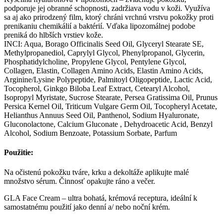
podporuje jej obranné schopnosti, zadržiava vodu v koži. Využíva
sa aj ako prirodzený film, ktorý chráni vrchnú vrstvu pokožky proti
prenikaniu chemikálií a baktérií. Vďaka lipozomálnej podobe
preniká do hlbších vrstiev kože.
INCI: Aqua, Borago Officinalis Seed Oil, Glyceryl Stearate SE,
Methylpropanediol, Caprylyl Glycol, Phenylpropanol, Glycerin,
Phosphatidylcholine, Propylene Glycol, Pentylene Glycol,
Collagen, Elastin, Collagen Amino Acids, Elastin Amino Acids,
Arginine/Lysine Polypeptide, Palmitoyl Oligopeptide, Lactic Acid,
Tocopherol, Ginkgo Biloba Leaf Extract, Cetearyl Alcohol,
Isopropyl Myristate, Sucrose Stearate, Persea Gratissima Oil, Prunus
Persica Kernel Oil, Triticum Vulgare Germ Oil, Tocopheryl Acetate,
Helianthus Annuus Seed Oil, Panthenol, Sodium Hyaluronate,
Gluconolactone, Calcium Gluconate , Dehydroacetic Acid, Benzyl
Alcohol, Sodium Benzoate, Potassium Sorbate, Parfum
Použitie:
Na očistenú pokožku tváre, krku a dekoltáže aplikujte malé
množstvo sérum. Činnosť opakujte ráno a večer.
GLA Face Cream – ultra bohatá, krémová receptura, ideální k
samostatnému použití jako denní a/ nebo noční krém.