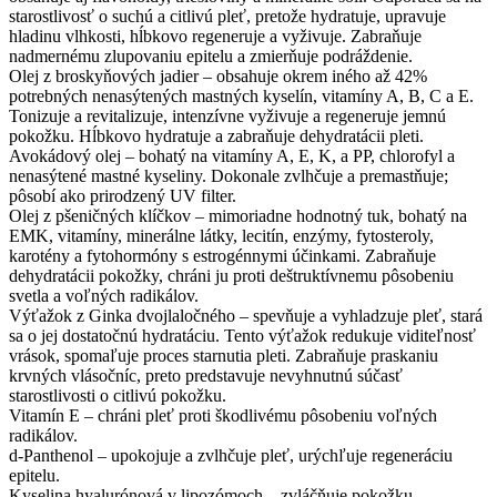
starostlivosť o suchú a citlivú pleť, pretože hydratuje, upravuje
hladinu vlhkosti, hĺbkovo regeneruje a vyživuje. Zabraňuje
nadmernému zlupovaniu epitelu a zmierňuje podráždenie.
Olej z broskyňových jadier – obsahuje okrem iného až 42%
potrebných nenasýtených mastných kyselín, vitamíny A, B, C a E.
Tonizuje a revitalizuje, intenzívne vyživuje a regeneruje jemnú
pokožku. Hĺbkovo hydratuje a zabraňuje dehydratácii pleti.
Avokádový olej – bohatý na vitamíny A, E, K, a PP, chlorofyl a
nenasýtené mastné kyseliny. Dokonale zvlhčuje a premastňuje;
pôsobí ako prirodzený UV filter.
Olej z pšeničných klíčkov – mimoriadne hodnotný tuk, bohatý na
EMK, vitamíny, minerálne látky, lecitín, enzýmy, fytosteroly,
karotény a fytohormóny s estrogénnymi účinkami. Zabraňuje
dehydratácii pokožky, chráni ju proti deštruktívnemu pôsobeniu
svetla a voľných radikálov.
Výťažok z Ginka dvojlaločného – spevňuje a vyhladzuje pleť, stará
sa o jej dostatočnú hydratáciu. Tento výťažok redukuje viditeľnosť
vrások, spomaľuje proces starnutia pleti. Zabraňuje praskaniu
krvných vlásočníc, preto predstavuje nevyhnutnú súčasť
starostlivosti o citlivú pokožku.
Vitamín E – chráni pleť proti škodlivému pôsobeniu voľných
radikálov.
d-Panthenol – upokojuje a zvlhčuje pleť, urýchľuje regeneráciu
epitelu.
Kyselina hyalurónová v lipozómoch – zvláčňuje pokožku,