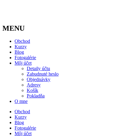
MENU
Obchod
Kurzy
Blog
Fotogalérie
Môj účet
Detaily účtu
Zabudnuté heslo
Objednávky
Adresy
Košík
Pokladňa
O mne
Obchod
Kurzy
Blog
Fotogalérie
Môj účet