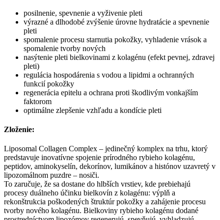
posilnenie, spevnenie a vyživenie pleti
výrazné a dlhodobé zvýšenie úrovne hydratácie a spevnenie
pleti
spomalenie procesu starnutia pokožky, vyhladenie vrások a
spomalenie tvorby nových
nasýtenie pleti bielkovinami z kolagénu (efekt pevnej, zdravej
pleti)
regulácia hospodárenia s vodou a lipidmi a ochranných
funkcií pokožky
regenerácia epitelu a ochrana proti škodlivým vonkajším
faktorom
optimálne zlepšenie vzhľadu a kondície pleti
Zloženie:
Liposomal Collagen Complex – jedinečný komplex na trhu, ktorý
predstavuje inovatívne spojenie prírodného rybieho kolagénu,
peptidov, aminokyselín, dekorínov, lumikánov a histónov uzavretý v
lipozomálnom puzdre – nosiči.
To zaručuje, že sa dostane do hlbších vrstiev, kde prebiehajú
procesy duálneho účinku bielkovín z kolagénu: výplň a
rekonštrukcia poškodených štruktúr pokožky a zahájenie procesu
tvorby nového kolagénu. Bielkoviny rybieho kolagénu dodané
prostredníctvom lipozómov regenerujú, spevňujú, vyhladzujú