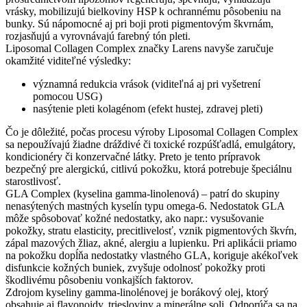
vrásky, mobilizujú bielkoviny HSP k ochrannému pôsobeniu na
bunky. Sú nápomocné aj pri boji proti pigmentovým škvrnám,
rozjasňujú a vyrovnávajú farebný tón pleti.
Liposomal Collagen Complex značky Larens navyše zaručuje
okamžité viditeľné výsledky:
významná redukcia vrások (viditeľná aj pri vyšetrení
pomocou USG)
nasýtenie pleti kolagénom (efekt hustej, zdravej pleti)
Čo je dôležité, počas procesu výroby Liposomal Collagen Complex
sa nepoužívajú žiadne dráždivé či toxické rozpúšťadlá, emulgátory,
kondicionéry či konzervačné látky. Preto je tento prípravok
bezpečný pre alergickú, citlivú pokožku, ktorá potrebuje špeciálnu
starostlivosť.
GLA Complex (kyselina gamma-linolenová) – patrí do skupiny
nenasýtených mastných kyselín typu omega-6. Nedostatok GLA
môže spôsobovať kožné nedostatky, ako napr.: vysušovanie
pokožky, stratu elasticity, precitlivelosť, vznik pigmentových škvŕn,
zápal mazových žliaz, akné, alergiu a lupienku. Pri aplikácii priamo
na pokožku dopĺňa nedostatky vlastného GLA, koriguje akékoľvek
disfunkcie kožných buniek, zvyšuje odolnosť pokožky proti
škodlivému pôsobeniu vonkajších faktorov.
Zdrojom kyseliny gamma-linolénovej je borákový olej, ktorý
obsahuje aj flavonoidy, triesloviny a minerálne soli. Odporúča sa na