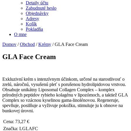
Detaily účtu
Zabudnuté heslo
Objednávky
Adresy
Košík
Pokladňa
O mne
Domov
/
Obchod
/
Krémy
/ GLA Face Cream
GLA Face Cream
Exkluzivní krém s intenzívnym účinkom, určené na starostlivosť o
zrelú, náročnú, vysušenú pleť s porušenou hydrolipidovou vrstvou.
Obsahuje unikátny Liposomal Collagen Complex – komplex
prírodných peptidov rybieho kolagénu v lipozómoch, a taktiež GLA
Complex so vzácnou kyselinou gama-linolénovou. Regeneruje,
spevňuje, posilňuje a vyživuje pokožku, stimuluje ju k obnove na
bunkovej úrovni.
Cena:
73,27
€
Značka:
LGLAFC