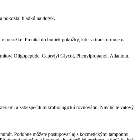
va pokožku hladkú na dotyk.
y v pokožke. Preniká do buniek pokožky, kde sa transformuje na
mitoyl Oligopeptide, Caprylyl Glycol, Phenylpropanol, Allantoin,
baktériami a zabezpečili mikrobiologickú rovnováhu. Navlhčite vatový
ľko minút. Podobne môžete postupovať aj s kozmetickými tampónmi –
zjemní pokožku a hydratuje ju, zlepší jej pružnosť a dodá jej lesk.