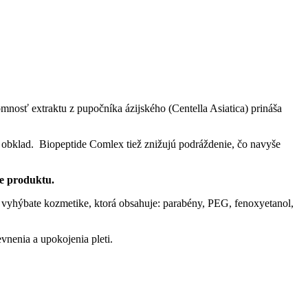
mnosť extraktu z pupočníka ázijského (Centella Asiatica) prináša
ý obklad. Biopeptide Comlex tiež znižujú podráždenie, čo navyše
e produktu.
 vyhýbate kozmetike, ktorá obsahuje: parabény, PEG, fenoxyetanol,
vnenia a upokojenia pleti.