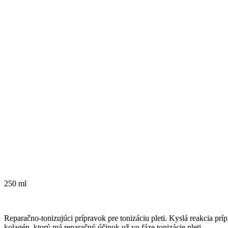
250 ml
Reparačno-tonizujúci prípravok pre tonizáciu pleti. Kyslá reakcia p
kolagén, ktorý má reparačný účinok už vo fáze tonizácie pleti.