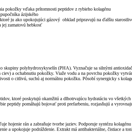
enia pokožky vďaka prítomnosti peptidov z rybieho kolagénu
 pupočníka ázijského
toré ju ako upokojujúci gázový obklad pripravujú na ďalšiu starostliv
a jej zamatovú hebkosť
í do skupiny polyhydroxykyselín (PHA). Vyznačuje sa silnými antioxida
ých ciev) a ochabnutiu pokožky. Viaže vodu a na povrchu pokožky vytvá
tlivosti o citlivú, suchú aj normálnu pokožku. Pôsobí synergicky s ko
idov, ktoré poskytujú okamžitú a dlhotrvajúcu hydratáciu vo všetkých
bie peptidy pomáhajú bojovať proti prefarbeniu, rozjasňujú a vyrovnajú 
ľuje hojenie rán a zabraňuje tvorbe jaziev. Podporuje syntézu kolagé
ie a upokojuje podráždenie. Extrakt má antibakteriálne, čistiace a toni