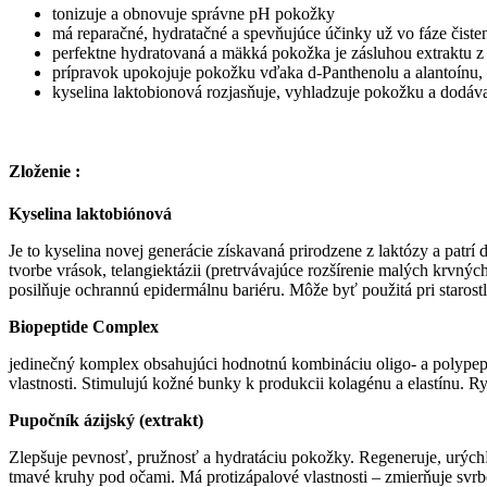
tonizuje a obnovuje správne pH pokožky
má reparačné, hydratačné a spevňujúce účinky už vo fáze čist
perfektne hydratovaná a mäkká pokožka je zásluhou extraktu z
prípravok upokojuje pokožku vďaka d-Panthenolu a alantoínu, k
kyselina laktobionová rozjasňuje, vyhladzuje pokožku a dodáv
Zloženie :
Kyselina laktobiónová
Je to kyselina novej generácie získavaná prirodzene z laktózy a patr
tvorbe vrások, telangiektázii (pretrvávajúce rozšírenie malých krvn
posilňuje ochrannú epidermálnu bariéru. Môže byť použitá pri staros
Biopeptide Complex
jedinečný komplex obsahujúci hodnotnú kombináciu oligo- a polypept
vlastnosti. Stimulujú kožné bunky k produkcii kolagénu a elastínu. Ry
Pupočník ázijský (extrakt)
Zlepšuje pevnosť, pružnosť a hydratáciu pokožky. Regeneruje, urých
tmavé kruhy pod očami. Má protizápalové vlastnosti – zmierňuje svrben