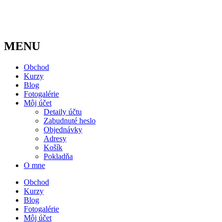
MENU
Obchod
Kurzy
Blog
Fotogalérie
Môj účet
Detaily účtu
Zabudnuté heslo
Objednávky
Adresy
Košík
Pokladňa
O mne
Obchod
Kurzy
Blog
Fotogalérie
Môj účet