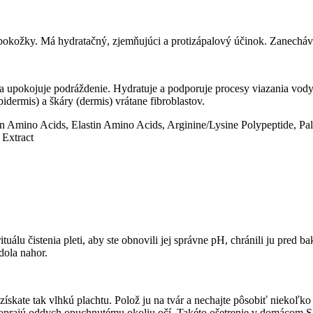
pokožky. Má hydratačný, zjemňujúci a protizápalový účinok. Zanechá
 a upokojuje podráždenie. Hydratuje a podporuje procesy viazania vod
dermis) a škáry (dermis) vrátane fibroblastov.
n Amino Acids, Elastin Amino Acids, Arginine/Lysine Polypeptide, Pal
 Extract
tuálu čistenia pleti, aby ste obnovili jej správne pH, chránili ju pred 
dola nahor.
 získate tak vlhkú plachtu. Polož ju na tvár a nechajte pôsobiť nieko
prajú oddych opuchnutému okoliu očí. Takéto ošetrenie v domácom SPA 