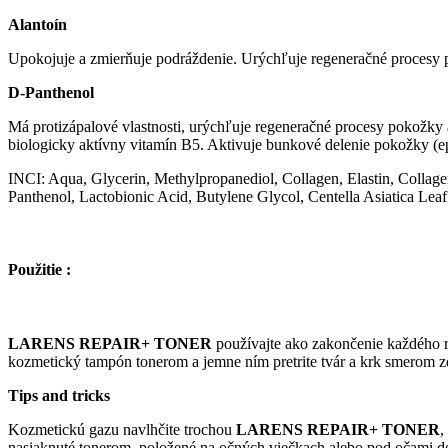
Alantoín
Upokojuje a zmierňuje podráždenie. Urýchľuje regeneračné procesy 
D-Panthenol
Má protizápalové vlastnosti, urýchľuje regeneračné procesy pokožky
biologicky aktívny vitamín B5. Aktivuje bunkové delenie pokožky (epi
INCI: Aqua, Glycerin, Methylpropanediol, Collagen, Elastin, Collage
Panthenol, Lactobionic Acid, Butylene Glycol, Centella Asiatica Leaf
Použitie :
LARENS REPAIR+ TONER
používajte ako zakončenie každého ri
kozmetický tampón tonerom a jemne ním pretrite tvár a krk smerom z
Tips and tricks
Kozmetickú gazu navlhčite trochou
LARENS REPAIR+ TONER
,
nasiaknuté tonerom, položené na očných viečkach alebo pod očami do