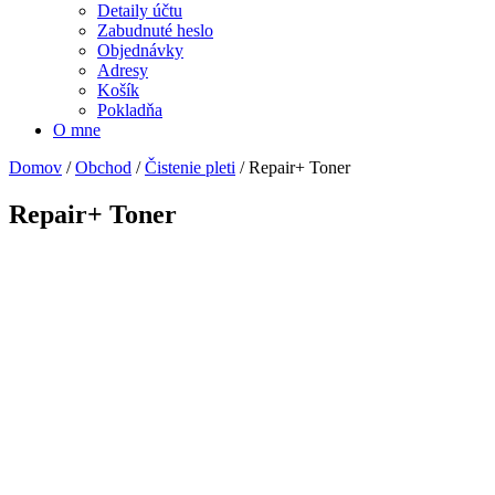
Detaily účtu
Zabudnuté heslo
Objednávky
Adresy
Košík
Pokladňa
O mne
Domov
/
Obchod
/
Čistenie pleti
/ Repair+ Toner
Repair+ Toner