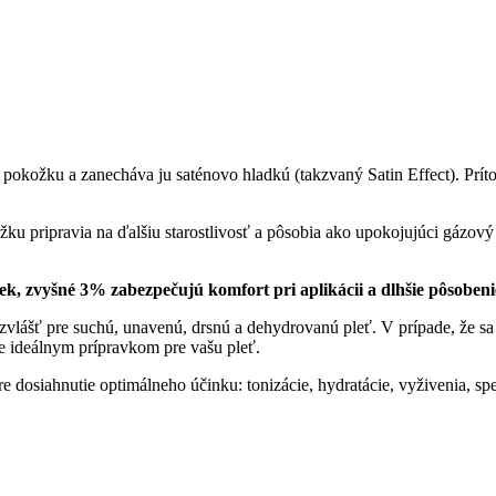
 pokožku a zanecháva ju saténovo hladkú (takzvaný Satin Effect). Príto
ožku pripravia na ďalšiu starostlivosť a pôsobia ako upokojujúci gázov
vyšné 3% zabezpečujú komfort pri aplikácii a dlhšie pôsobeni
zvlášť pre suchú, unavenú, drsnú a dehydrovanú pleť. V prípade, že sa
e ideálnym prípravkom pre vašu pleť.
e dosiahnutie optimálneho účinku: tonizácie, hydratácie, vyživenia, spe