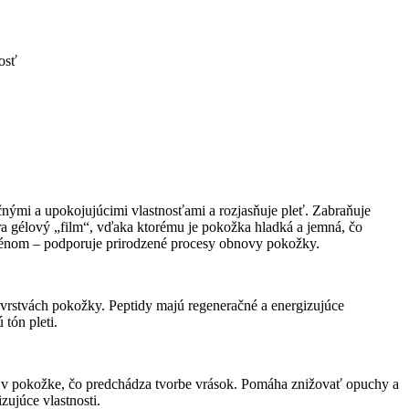
osť
čnými a upokojujúcimi vlastnosťami a rozjasňuje pleť. Zabraňuje
ra gélový „film“, vďaka ktorému je pokožka hladká a jemná, čo
lagénom – podporuje prirodzené procesy obnovy pokožky.
 vrstvách pokožky. Peptidy majú regeneračné a energizujúce
tón pleti.
nu v pokožke, čo predchádza tvorbe vrások. Pomáha znižovať opuchy a
zujúce vlastnosti.