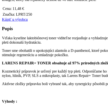
Cena:
11,48
€
Značka:
LPRT/250
Kúpiť u výrobcu
Popis
Vďaka kyseline laktobiónovej toner viditeľne rozjasňuje a vyhladzuje
pleti dokonalú hydratáciu.
Toner sme obohatili o upokojujúci alantoín a D-panthenol, ktoré pok
stimuluje regeneráciu a omladzuje pokožku.
LARENS REPAIR+ TONER obsahuje až 97% prírodných zložiek, z
Kozmetický prípravok je určený pre každý typ pleti. Odporúčame ho 
nylon, hliník, PVP, SLS a mikroplasty, tak Larens Repair+ Toner bud
Aktívne zložky prípravku boli vybrané tak, aby synergicky pôsobili pr
Výhody :