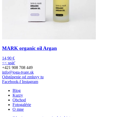
MARK organic oil Argan
14,90
€
<< späť
+421 908 708 449
info@joga-tvare.sk
Odstúpenie od zmluvy tu
Facebook-f
Instagram
Blog
Kurzy
Obchod
Fotogalérie
O mne