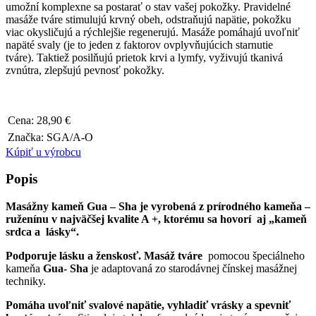
umožní komplexne sa postarať o stav vašej pokožky. Pravidelné
masáže tváre stimulujú krvný obeh, odstraňujú napätie, pokožku
viac okysličujú a rýchlejšie regenerujú. Masáže pomáhajú uvoľniť
napäté svaly (je to jeden z faktorov ovplyvňujúcich starnutie
tváre). Taktiež posilňujú prietok krvi a lymfy, vyživujú tkanivá
zvnútra, zlepšujú pevnosť pokožky.
Cena:
28,90
€
Značka:
SGA/A-O
Kúpiť u výrobcu
Popis
Masážny kameň Gua – Sha
je vyrobená z prírodného kameňa –
ruženínu
v najväčšej kvalite A +, ktorému sa hovorí aj „kameň
srdca a lásky“.
Podporuje lásku a ženskosť.
Masáž tváre
pomocou špeciálneho
kameňa
Gua- Sha
je adaptovaná zo starodávnej čínskej masážnej
techniky.
Pomáha uvoľniť svalové napätie, vyhladiť vrásky a spevniť