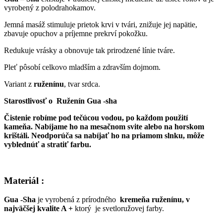
vyrobený z polodrahokamov.
Jemná masáž stimuluje prietok krvi v tvári, znižuje jej napätie,
zbavuje opuchov a príjemne prekrví pokožku.
Redukuje vrásky a obnovuje tak prirodzené línie tváre.
Pleť pôsobí celkovo mladším a zdravším dojmom.
Variant z
ruženínu
, tvar srdca.
Starostlivosť o Ruženín Gua -sha
Čistenie robíme pod tečúcou vodou, po každom použití
kameňa. Nabíjame ho na mesačnom svite alebo na horskom
krištáli. Neodporúča sa nabíjať ho na priamom slnku, môže
vyblednúť a stratiť farbu.
Materiál :
Gua -Sha
je vyrobená z prírodného
kremeňa ruženínu, v
najväčšej kvalite A +
ktorý je svetloružovej farby.