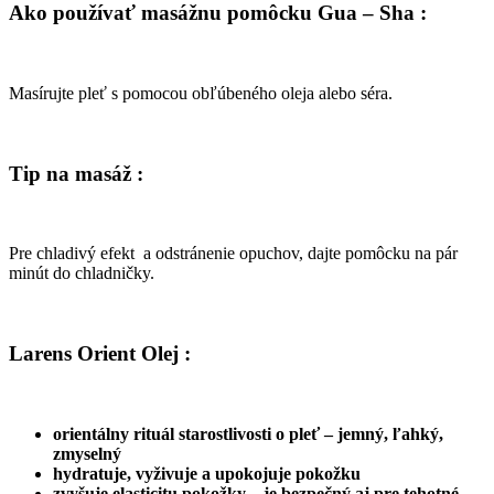
Ako používať masážnu pomôcku Gua – Sha :
Masírujte pleť s pomocou obľúbeného oleja alebo séra.
Tip na masáž :
Pre chladivý efekt a odstránenie opuchov, dajte pomôcku na pár
minút do chladničky.
Larens Orient Olej :
orientálny rituál starostlivosti o pleť – jemný, ľahký,
zmyselný
hydratuje, vyživuje a upokojuje pokožku
zvyšuje elasticitu pokožky – je bezpečný aj pre tehotné