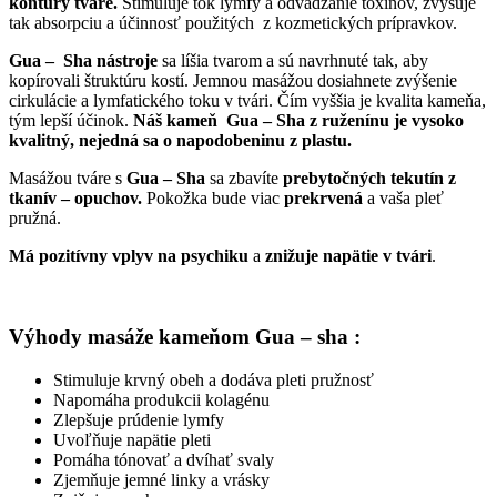
kontúry tváre.
Stimuluje tok lymfy a odvádzanie toxínov, zvyšuje
tak absorpciu a účinnosť použitých z kozmetických prípravkov.
Gua – Sha nástroje
sa líšia tvarom a sú navrhnuté tak, aby
kopírovali štruktúru kostí. Jemnou masážou dosiahnete zvýšenie
cirkulácie a lymfatického toku v tvári. Čím vyššia je kvalita kameňa,
tým lepší účinok.
Náš kameň Gua – Sha z ruženínu je vysoko
kvalitný, nejedná sa o napodobeninu z plastu.
Masážou tváre s
Gua – Sha
sa zbavíte
prebytočných tekutín z
tkanív – opuchov.
Pokožka bude viac
prekrvená
a vaša pleť
pružná.
Má
pozitívny vplyv na psychiku
a
znižuje napätie v tvári
.
Výhody masáže kameňom Gua – sha :
Stimuluje krvný obeh a dodáva pleti pružnosť
Napomáha produkcii kolagénu
Zlepšuje prúdenie lymfy
Uvoľňuje napätie pleti
Pomáha tónovať a dvíhať svaly
Zjemňuje jemné linky a vrásky