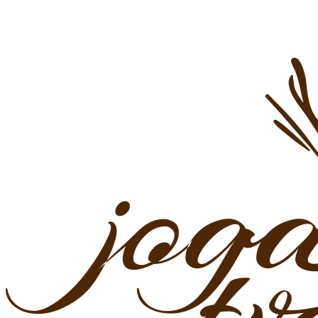
Preskočiť
na
obsah