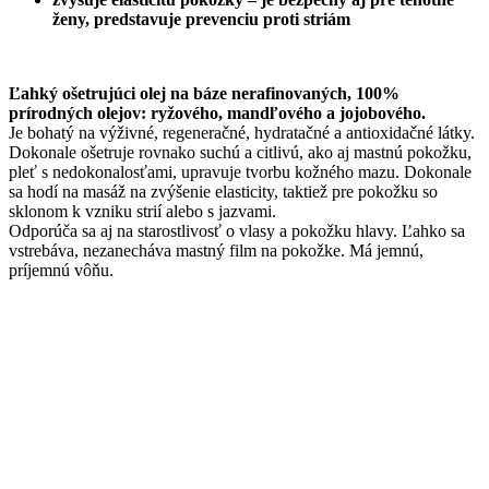
ženy, predstavuje prevenciu proti striám
Ľahký ošetrujúci olej na báze nerafinovaných, 100%
prírodných olejov: ryžového, mandľového a jojobového.
Je bohatý na výživné, regeneračné, hydratačné a antioxidačné látky.
Dokonale ošetruje rovnako suchú a citlivú, ako aj mastnú pokožku,
pleť s nedokonalosťami, upravuje tvorbu kožného mazu. Dokonale
sa hodí na masáž na zvýšenie elasticity, taktiež pre pokožku so
sklonom k vzniku strií alebo s jazvami.
Odporúča sa aj na starostlivosť o vlasy a pokožku hlavy. Ľahko sa
vstrebáva, nezanecháva mastný film na pokožke. Má jemnú,
príjemnú vôňu.