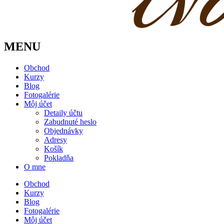
MENU
Obchod
Kurzy
Blog
Fotogalérie
Môj účet
Detaily účtu
Zabudnuté heslo
Objednávky
Adresy
Košík
Pokladňa
O mne
Obchod
Kurzy
Blog
Fotogalérie
Môj účet