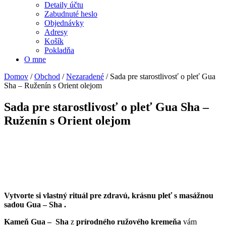
Detaily účtu
Zabudnuté heslo
Objednávky
Adresy
Košík
Pokladňa
O mne
Domov
/
Obchod
/
Nezaradené
/ Sada pre starostlivosť o pleť Gua
Sha – Ruženín s Orient olejom
Sada pre starostlivosť o pleť Gua Sha –
Ruženín s Orient olejom
Vytvorte si vlastný rituál pre zdravú, krásnu pleť s masážnou
sadou Gua – Sha .
Kameň Gua – Sha
z
prírodného
ružového kremeňa
vám