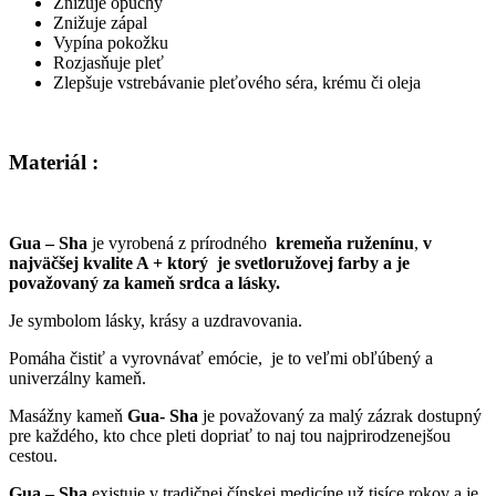
Znižuje opuchy
Znižuje zápal
Vypína pokožku
Rozjasňuje pleť
Zlepšuje vstrebávanie pleťového séra, krému či oleja
Materiál :
Gua – Sha
je vyrobená z prírodného
kremeňa ruženínu
,
v
najväčšej kvalite A + ktorý je svetloružovej farby a je
považovaný za kameň srdca a lásky.
Je symbolom lásky, krásy a uzdravovania.
Pomáha čistiť a vyrovnávať emócie, je to veľmi obľúbený a
univerzálny kameň.
Masážny kameň
Gua- Sha
je považovaný za malý zázrak dostupný
pre každého, kto chce pleti dopriať to naj tou najprirodzenejšou
cestou.
Gua – Sha
existuje v tradičnej čínskej medicíne už tisíce rokov a je