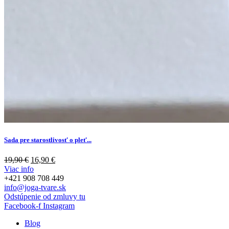
Sada pre starostlivosť o pleť...
Pôvodná
Aktuálna
19,90
€
16,90
€
cena
cena
Viac info
bola:
je:
+421 908 708 449
19,90 €.
16,90 €.
info@joga-tvare.sk
Odstúpenie od zmluvy tu
Facebook-f
Instagram
Blog